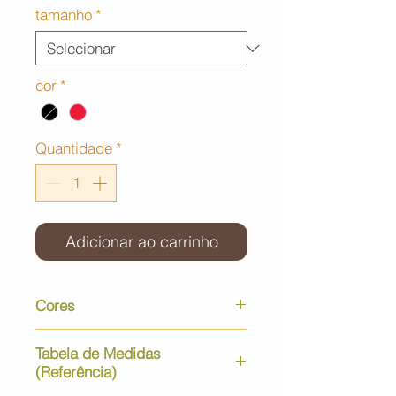
tamanho
*
cor
*
Quantidade
*
Adicionar ao carrinho
Cores
Devido as diferentes calibrações
Tabela de Medidas
dos monitores de cada usuário,
(Referência)
as cores do produto que você