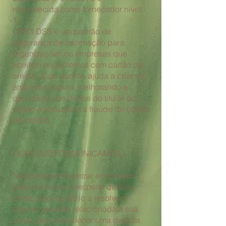
reconhecida como fornecedor nível
1.
O PCI DSS é um padrão de
segurança de informação para
organizações ou empresas que
aceitam pagamentos
com cartão de
crédito. Este padrão ajuda a criar um
ambiente seguro, melhorando a
qualidade dos dados do
titular do
cartão e reduzindo a fraude do cartão
de crédito.
COMO NOS COMUNICAMOS
Nós poderemos entrar em contato
para notificá-lo a respeito de sua
conta, para ajudá-lo a resolver
alguma questão relacionada a sua
conta, para solucionar uma disputa