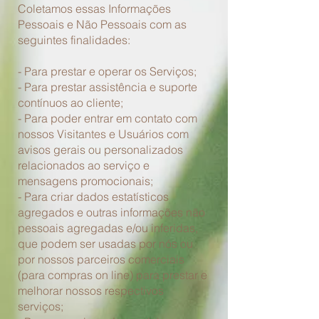
Coletamos essas Informações
Pessoais e Não Pessoais com as
seguintes finalidades:
- Para prestar e operar os Serviços;
- Para prestar assistência e suporte
contínuos ao cliente;
- Para poder entrar em contato com
nossos Visitantes e Usuários com
avisos gerais ou personalizados
relacionados ao serviço e
mensagens promocionais;
- Para criar dados estatísticos
agregados e outras informações não
pessoais agregadas e/ou inferidas,
que podem ser usadas por nós ou
por nossos parceiros comerciais
(para compras on line) para prestar e
melhorar nossos respectivos
serviços;