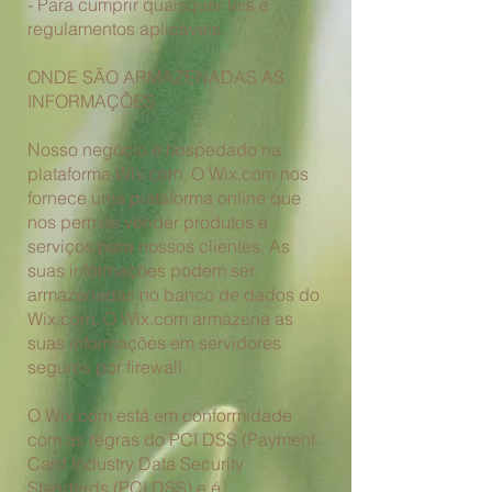
- Para cumprir quaisquer leis e
regulamentos aplicáveis.
ONDE SÃO ARMAZENADAS AS
INFORMAÇÕES
Nosso negócio é hospedado na
plataforma Wix.com. O Wix.com nos
fornece uma plataforma online que
nos
permite vender produtos e
serviços para nossos clientes. As
suas informações podem ser
armazenadas no banco de dados do
Wix.com. O Wix.com armazena as
suas informações em servidores
seguros por firewall.
O Wix.com está em conformidade
com as regras do PCI DSS (Payment
Card Industry Data Security
Standards (PCI DSS) e é