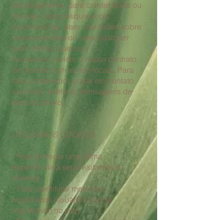
de pagamento, para coletar taxas ou
dívidas, para pesquisas ou
questionários, para novidades sobre
nossa empresa ou para qualquer
outro motivo que seja
necessário
revisar o nosso contrato,
de acordo com as leis locais. Para
isso, poderemos entrar em contato
via email, telefone, mensagens de
texto e correio.
UTILIZAMOS COOKIES
- Para fornecer uma ótima
experiência a seus visitantes e
clientes.
- Para identificar membros
registrados (usuários que se
registraram no site) .