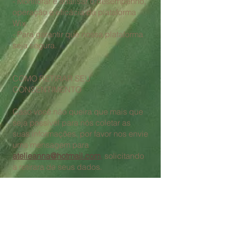
- Monitorar e analisar o desempenho,
operação e eficácia da plataforma
Wix.
- Para garantir que nossa plataforma
seja segura.
COMO RETIRAR SEU
CONSENTIMENTO
Caso você não queira que mais que
seja possível para nós coletar as
suas informações, por favor nos envie
uma mensagem para
atelieanna@hotmail.com
,
solicitando
a retirara de seus dados.
ATUALIZAÇÕES DA POLÍTICA DE
PRIVACIDADE