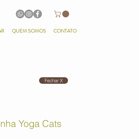
AR
QUEM SOMOS
CONTATO
Fechar X
inha Yoga Cats